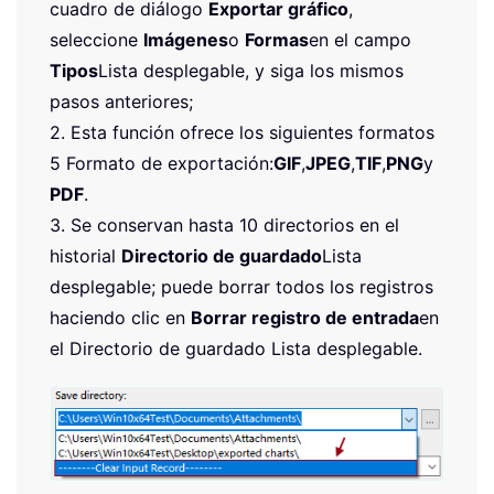
cuadro de diálogo
Exportar gráfico
,
seleccione
Imágenes
o
Formas
en el campo
Tipos
Lista desplegable, y siga los mismos
pasos anteriores;
2. Esta función ofrece los siguientes formatos
5 Formato de exportación:
GIF
,
JPEG
,
TIF
,
PNG
y
PDF
.
3. Se conservan hasta 10 directorios en el
historial
Directorio de guardado
Lista
desplegable; puede borrar todos los registros
haciendo clic en
Borrar registro de entrada
en
el Directorio de guardado Lista desplegable.