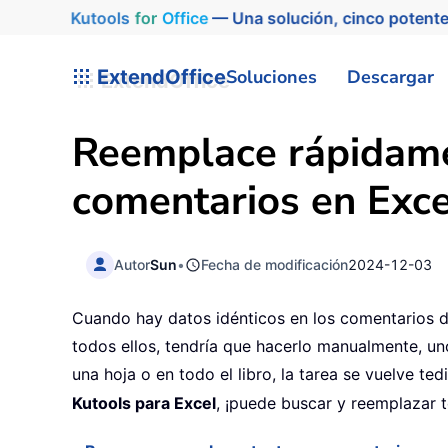
Kutools
for
Office
— Una solución, cinco potente
ExtendOffice
Soluciones
Descargar
Reemplace rápidame
comentarios en Exce
Autor
Sun
•
Fecha de modificación
2024-12-03
Cuando hay datos idénticos en los comentarios d
todos ellos, tendría que hacerlo manualmente, un
una hoja o en todo el libro, la tarea se vuelve te
Kutools para Excel
, ¡puede buscar y reemplazar 