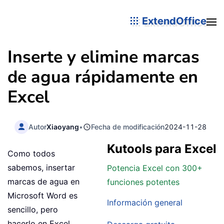
ExtendOffice
Inserte y elimine marcas
de agua rápidamente en
Excel
Autor
Xiaoyang
•
Fecha de modificación
2024-11-28
Kutools para Excel
Como todos
sabemos, insertar
Potencia Excel con 300+
marcas de agua en
funciones potentes
Microsoft Word es
Información general
sencillo, pero
hacerlo en Excel