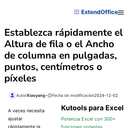
ExtendOffice
Establezca rápidamente el
Altura de fila o el Ancho
de columna en pulgadas,
puntos, centímetros o
píxeles
Autor
Xiaoyang
•
Fecha de modificación
2024-12-02
Kutools para Excel
A veces necesita
ajustar
Potencia Excel con 300+
rápidamente la
funciones potentes