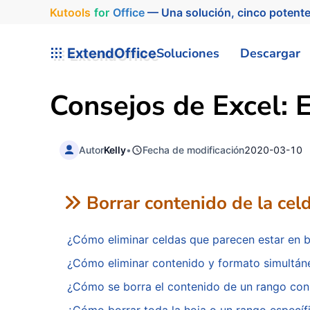
Kutools
for
Office
— Una solución, cinco potente
ExtendOffice
Soluciones
Descargar
Consejos de Excel: E
Autor
Kelly
•
Fecha de modificación
2020-03-10
Borrar contenido de la cel
¿Cómo eliminar celdas que parecen estar en b
¿Cómo eliminar contenido y formato simultán
¿Cómo se borra el contenido de un rango co