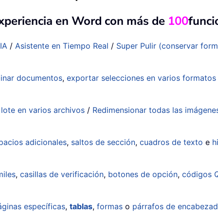
experiencia en Word con más de
100
funci
IA
/
Asistente en Tiempo Real
/
Super Pulir (conservar for
inar documentos
,
exportar selecciones en varios formato
lote en varios archivos
/
Redimensionar todas las imágene
pacios adicionales
,
saltos de sección
,
cuadros de texto
e
h
iles
,
casillas de verificación
,
botones de opción
,
códigos 
áginas específicas
,
tablas
,
formas
o
párrafos de encabeza