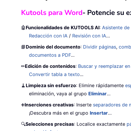
Kutools para Word
- Potencie su 
🤖
Funcionalidades de KUTOOLS AI
:
Asistente de 
Redacción con IA
/
Revisión con IA
…
📘
Dominio del documento
:
Dividir páginas
,
comb
documentos a PDF
…
✏
Edición de contenidos
:
Buscar y reemplazar en 
Convertir tabla a texto
...
🧹
Limpieza sin esfuerzo
: Elimine rápidamente
es
eliminación, vaya al grupo
Eliminar
…
➕
Inserciones creativas
: Inserte
separadores de m
¡Descubra más en el grupo
Insertar
…
🔍
Selecciones precisas
: Localice exactamente
p