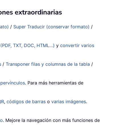
ones extraordinarias
mato)
/
Super Traducir (conservar formato)
/
s (PDF, TXT, DOC, HTML…)
y
convertir varios
s
/
Transponer filas y columnas de la tabla
/
ipervínculos
. Para más herramientas de
QR
,
códigos de barras
o
varias imágenes
.
do
. Mejore la navegación con más funciones de