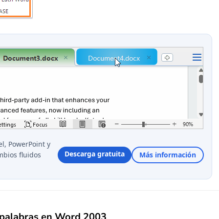
l, PowerPoint y
Descarga gratuita
bios fluidos
Más información
 palabras en Word 2003