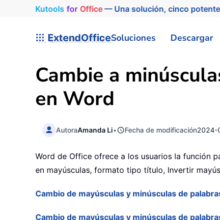
Kutools
for
Office
— Una solución, cinco potente
ExtendOffice
Soluciones
Descargar
Cambie a minúsculas
en Word
Autora
Amanda Li
•
Fecha de modificación
2024-
Word de Office ofrece a los usuarios la función
en mayúsculas, formato tipo título, Invertir mayú
Cambio de mayúsculas y minúsculas de palabr
Cambio de mayúsculas y minúsculas de palabr