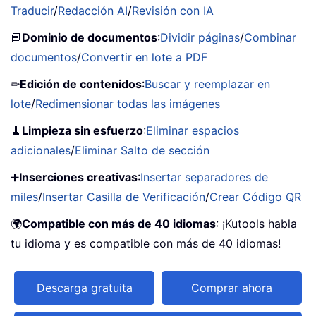
Traducir
/
Redacción AI
/
Revisión con IA
📘
Dominio de documentos
:
Dividir páginas
/
Combinar
documentos
/
Convertir en lote a PDF
✏
Edición de contenidos
:
Buscar y reemplazar en
lote
/
Redimensionar todas las imágenes
🧹
Limpieza sin esfuerzo
:
Eliminar espacios
adicionales
/
Eliminar Salto de sección
➕
Inserciones creativas
:
Insertar separadores de
miles
/
Insertar Casilla de Verificación
/
Crear Código QR
🌍
Compatible con más de 40 idiomas
: ¡Kutools habla
tu idioma y es compatible con más de 40 idiomas!
Descarga gratuita
Comprar ahora