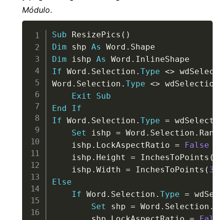
Módulo
.
Copy
Sub
 ResizePics
(
)
Dim
 shp 
As
 Word
.
Dim
 ishp 
As
 Word
.
If
 Word
.
Selection
.
Type
<
>
 wdSelect
Word
.
Selection
.
Type
<
>
 wdSelection
Exit
Sub
End
If
If
 Word
.
Selection
.
Type
=
 wdSelecti
Set
 ishp 
=
 Word
.
Selection
.
Rang
    ishp
.
LockAspectRatio 
=
False
    ishp
.
Height 
=
 InchesToPoints
(
1
    ishp
.
Width 
=
 InchesToPoints
(
3.
Else
If
 Word
.
Selection
.
Type
=
 wdSel
Set
 shp 
=
 Word
.
Selection
.
S
        shp
.
LockAspectRatio 
=
Fals