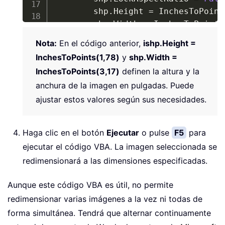
        shp
.
Height 
=
 InchesToPoint
        shp
.
Width 
=
 InchesToPoints
End
If
Nota:
En el código anterior,
ishp.Height =
End
If
InchesToPoints(1,78)
y
shp.Width =
End
Sub
InchesToPoints(3,17)
definen la altura y la
anchura de la imagen en pulgadas. Puede
ajustar estos valores según sus necesidades.
Haga clic en el botón
Ejecutar
o pulse
F5
para
ejecutar el código VBA. La imagen seleccionada se
redimensionará a las dimensiones especificadas.
Aunque este código VBA es útil, no permite
redimensionar varias imágenes a la vez ni todas de
forma simultánea. Tendrá que alternar continuamente