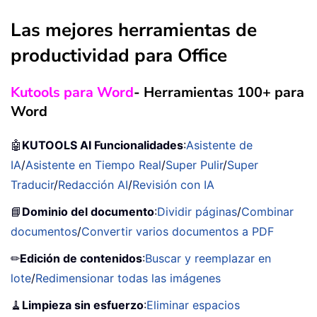
Las mejores herramientas de
productividad para Office
Kutools para Word
- Herramientas 100+ para
Word
🤖
KUTOOLS AI Funcionalidades
:
Asistente de
IA
/
Asistente en Tiempo Real
/
Super Pulir
/
Super
Traducir
/
Redacción AI
/
Revisión con IA
📘
Dominio del documento
:
Dividir páginas
/
Combinar
documentos
/
Convertir varios documentos a PDF
✏
Edición de contenidos
:
Buscar y reemplazar en
lote
/
Redimensionar todas las imágenes
🧹
Limpieza sin esfuerzo
:
Eliminar espacios