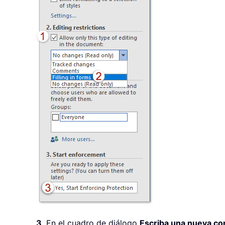
3
. En el cuadro de diálogo
Escriba una nueva co