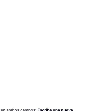
ña en ambos campos:
Escriba una nueva