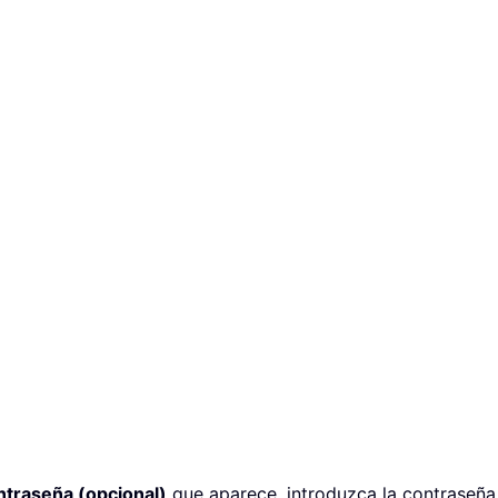
ntraseña (opcional)
que aparece, introduzca la contrase