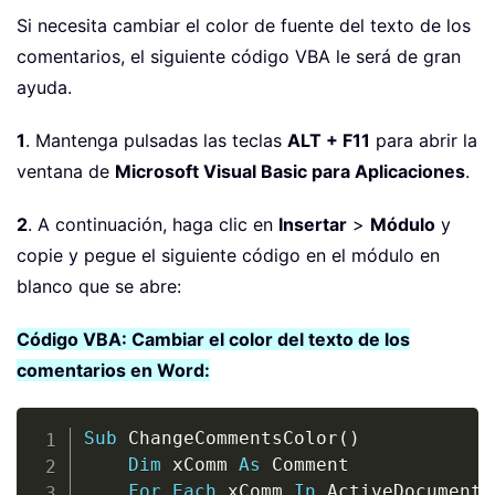
Si necesita cambiar el color de fuente del texto de los
comentarios, el siguiente código VBA le será de gran
ayuda.
1
. Mantenga pulsadas las teclas
ALT + F11
para abrir la
ventana de
Microsoft Visual Basic para Aplicaciones
.
2
. A continuación, haga clic en
Insertar
>
Módulo
y
copie y pegue el siguiente código en el módulo en
blanco que se abre:
Código VBA: Cambiar el color del texto de los
comentarios en Word:
Copy
Sub
 ChangeCommentsColor
(
)
Dim
 xComm 
As
 Comment

For
Each
 xComm 
In
 ActiveDocument
.