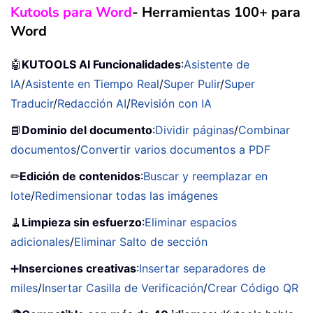
Kutools para Word
- Herramientas 100+ para
Word
🤖
KUTOOLS AI Funcionalidades
:
Asistente de
IA
/
Asistente en Tiempo Real
/
Super Pulir
/
Super
Traducir
/
Redacción AI
/
Revisión con IA
📘
Dominio del documento
:
Dividir páginas
/
Combinar
documentos
/
Convertir varios documentos a PDF
✏
Edición de contenidos
:
Buscar y reemplazar en
lote
/
Redimensionar todas las imágenes
🧹
Limpieza sin esfuerzo
:
Eliminar espacios
adicionales
/
Eliminar Salto de sección
➕
Inserciones creativas
:
Insertar separadores de
miles
/
Insertar Casilla de Verificación
/
Crear Código QR