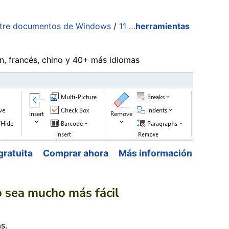
ntre documentos de Windows
/
11 …
herramientas
án, francés, chino y 40+ más idiomas
gratuita
Comprar ahora
Más información
jo sea mucho más fácil
s.