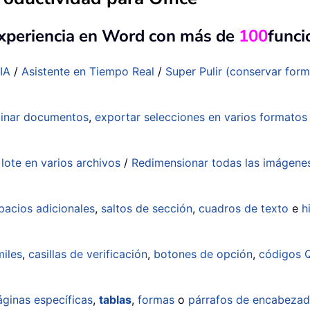
experiencia en Word con más de
100
funci
IA
/
Asistente en Tiempo Real
/
Super Pulir (conservar for
inar documentos
,
exportar selecciones en varios formato
lote en varios archivos
/
Redimensionar todas las imágene
pacios adicionales
,
saltos de sección
,
cuadros de texto
e
h
iles
,
casillas de verificación
,
botones de opción
,
códigos 
áginas específicas
,
tablas
,
formas
o
párrafos de encabeza