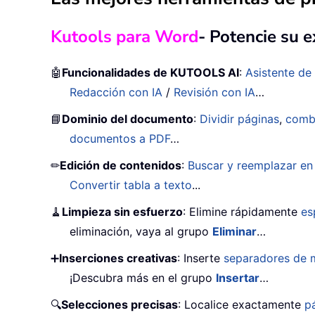
Kutools para Word
- Potencie su 
🤖
Funcionalidades de KUTOOLS AI
:
Asistente de 
Redacción con IA
/
Revisión con IA
…
📘
Dominio del documento
:
Dividir páginas
,
comb
documentos a PDF
…
✏
Edición de contenidos
:
Buscar y reemplazar en 
Convertir tabla a texto
...
🧹
Limpieza sin esfuerzo
: Elimine rápidamente
es
eliminación, vaya al grupo
Eliminar
…
➕
Inserciones creativas
: Inserte
separadores de m
¡Descubra más en el grupo
Insertar
…
🔍
Selecciones precisas
: Localice exactamente
p