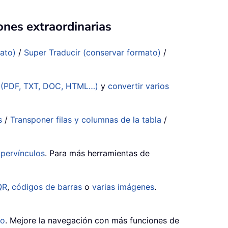
ones extraordinarias
mato)
/
Super Traducir (conservar formato)
/
s (PDF, TXT, DOC, HTML…)
y
convertir varios
s
/
Transponer filas y columnas de la tabla
/
ipervínculos
. Para más herramientas de
QR
,
códigos de barras
o
varias imágenes
.
do
. Mejore la navegación con más funciones de