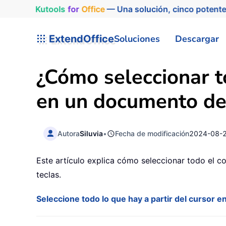
Kutools
for
Office
— Una solución, cinco potente
ExtendOffice
Soluciones
Descargar
¿Cómo seleccionar t
en un documento d
Autora
Siluvia
•
Fecha de modificación
2024-08-
Este artículo explica cómo seleccionar todo el c
teclas.
Seleccione todo lo que hay a partir del cursor 