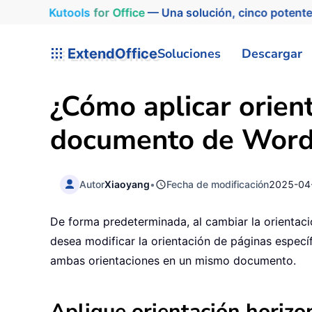
Kutools
for
Office
— Una solución, cinco potente
ExtendOffice
Soluciones
Descargar
¿Cómo aplicar orient
documento de Word
Autor
Xiaoyang
•
Fecha de modificación
2025-04
De forma predeterminada, al cambiar la orientac
desea modificar la orientación de páginas especí
ambas orientaciones en un mismo documento.
Aplique orientación horiz