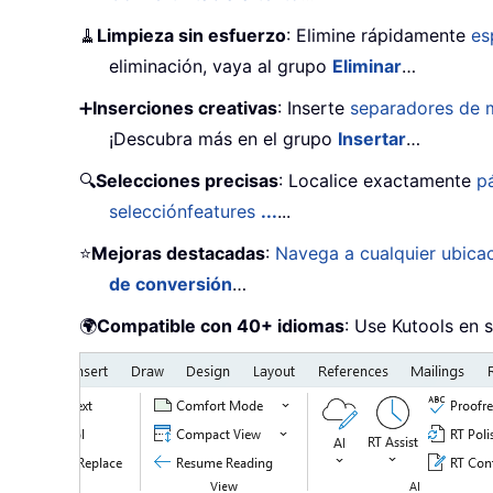
🧹
Limpieza sin esfuerzo
: Elimine rápidamente
es
eliminación, vaya al grupo
Eliminar
…
➕
Inserciones creativas
: Inserte
separadores de m
¡Descubra más en el grupo
Insertar
…
🔍
Selecciones precisas
: Localice exactamente
p
selecciónfeatures
...
...
⭐
Mejoras destacadas
:
Navega a cualquier ubica
de conversión
…
🌍
Compatible con 40+ idiomas
: Use Kutools en 