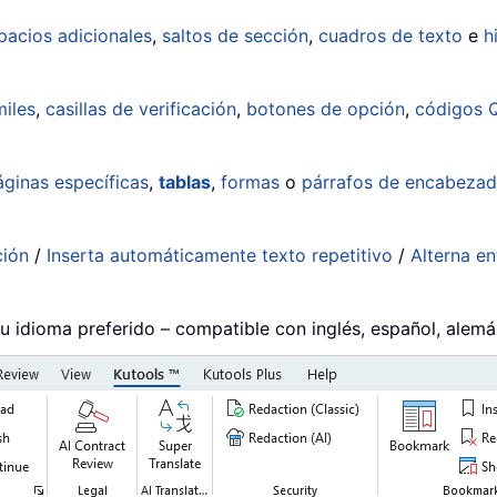
pacios adicionales
,
saltos de sección
,
cuadros de texto
e
h
iles
,
casillas de verificación
,
botones de opción
,
códigos 
áginas específicas
,
tablas
,
formas
o
párrafos de encabeza
ción
/
Inserta automáticamente texto repetitivo
/
Alterna e
su idioma preferido – compatible con inglés, español, alem