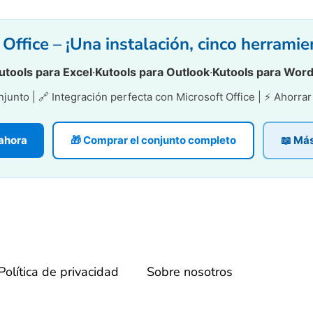
Office – ¡Una instalación, cinco herrami
utools para Excel
·
Kutools para Outlook
·
Kutools para Wor
unto | 🔗 Integración perfecta con Microsoft Office | ⚡ Ahorra
 ahora
🎁 Comprar el conjunto completo
📖 Má
Política de privacidad
Sobre nosotros