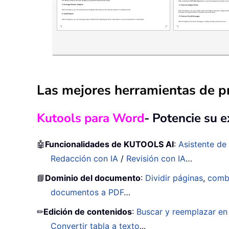
Las mejores herramientas de pr
Kutools para Word
- Potencie su 
🤖
Funcionalidades de KUTOOLS AI
:
Asistente de 
Redacción con IA
/
Revisión con IA
…
📘
Dominio del documento
:
Dividir páginas
,
comb
documentos a PDF
…
✏
Edición de contenidos
:
Buscar y reemplazar en 
Convertir tabla a texto
...