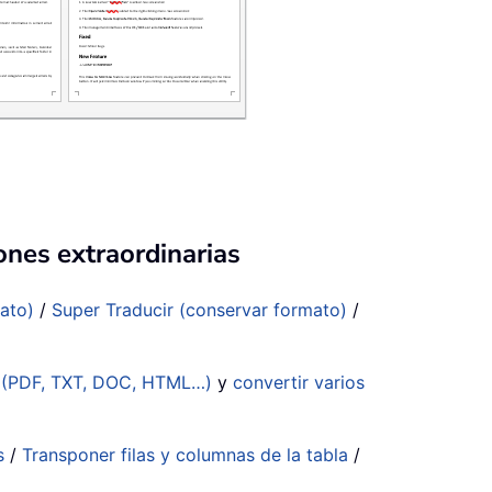
ones extraordinarias
mato)
/
Super Traducir (conservar formato)
/
s (PDF, TXT, DOC, HTML…)
y
convertir varios
s
/
Transponer filas y columnas de la tabla
/