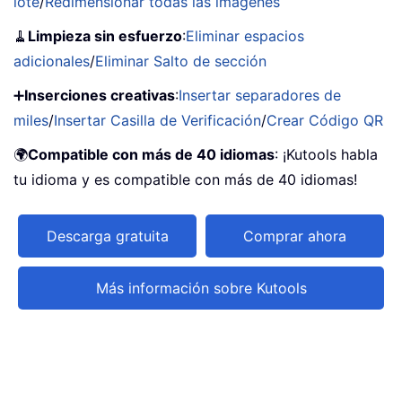
lote
/
Redimensionar todas las imágenes
🧹
Limpieza sin esfuerzo
:
Eliminar espacios
adicionales
/
Eliminar Salto de sección
➕
Inserciones creativas
:
Insertar separadores de
miles
/
Insertar Casilla de Verificación
/
Crear Código QR
🌍
Compatible con más de 40 idiomas
: ¡Kutools habla
tu idioma y es compatible con más de 40 idiomas!
Descarga gratuita
Comprar ahora
Más información sobre Kutools