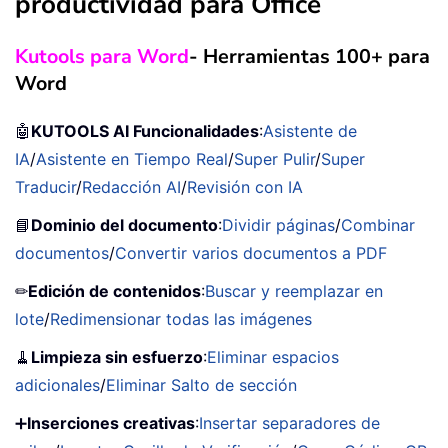
productividad para Office
Kutools para Word
- Herramientas 100+ para
Word
🤖
KUTOOLS AI Funcionalidades
:
Asistente de
IA
/
Asistente en Tiempo Real
/
Super Pulir
/
Super
Traducir
/
Redacción AI
/
Revisión con IA
📘
Dominio del documento
:
Dividir páginas
/
Combinar
documentos
/
Convertir varios documentos a PDF
✏
Edición de contenidos
:
Buscar y reemplazar en
lote
/
Redimensionar todas las imágenes
🧹
Limpieza sin esfuerzo
:
Eliminar espacios
adicionales
/
Eliminar Salto de sección
➕
Inserciones creativas
:
Insertar separadores de