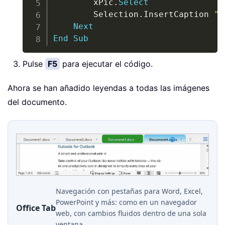
        xPic
.
Select
        Selection
.
InsertCaption 
"F
Next
End
Sub
Pulse
F5
para ejecutar el código.
Ahora se han añadido leyendas a todas las imágenes
del documento.
Navegación con pestañas para Word, Excel,
PowerPoint y más: como en un navegador
Office Tab
web, con cambios fluidos dentro de una sola
ventana.