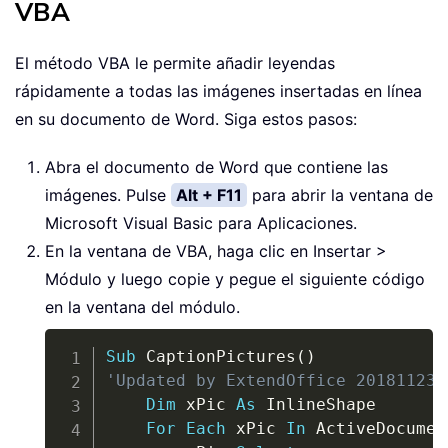
VBA
El método VBA le permite añadir leyendas
rápidamente a todas las imágenes insertadas en línea
en su documento de Word. Siga estos pasos:
Abra el documento de Word que contiene las
imágenes. Pulse
Alt + F11
para abrir la ventana de
Microsoft Visual Basic para Aplicaciones.
En la ventana de VBA, haga clic en Insertar >
Módulo y luego copie y pegue el siguiente código
en la ventana del módulo.
Copy
Sub
 CaptionPictures
(
)
'Updated by ExtendOffice 20181123
Dim
 xPic 
As
 InlineShape

For
Each
 xPic 
In
 ActiveDocumen