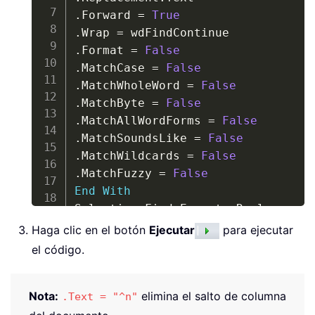
.
Forward 
=
True
.
Wrap 
=
.
Format 
=
False
.
MatchCase 
=
False
.
MatchWholeWord 
=
False
.
MatchByte 
=
False
.
MatchAllWordForms 
=
False
.
MatchSoundsLike 
=
False
.
MatchWildcards 
=
False
.
MatchFuzzy 
=
False
End
With
Selection
.
Find
.
Execute Replace
:
=
End
Sub
Haga clic en el botón
Ejecutar
para ejecutar
el código.
Nota:
elimina el salto de columna
.Text = "^n"