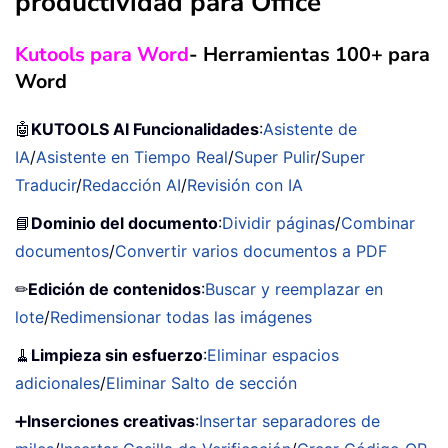
productividad para Office
Kutools para Word
- Herramientas 100+ para
Word
🤖
KUTOOLS AI Funcionalidades
:
Asistente de
IA
/
Asistente en Tiempo Real
/
Super Pulir
/
Super
Traducir
/
Redacción AI
/
Revisión con IA
📘
Dominio del documento
:
Dividir páginas
/
Combinar
documentos
/
Convertir varios documentos a PDF
✏
Edición de contenidos
:
Buscar y reemplazar en
lote
/
Redimensionar todas las imágenes
🧹
Limpieza sin esfuerzo
:
Eliminar espacios
adicionales
/
Eliminar Salto de sección
➕
Inserciones creativas
:
Insertar separadores de