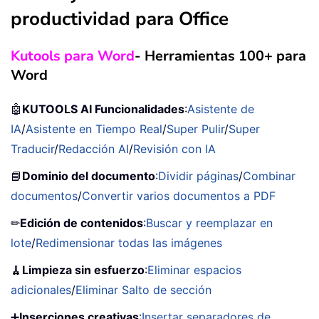
productividad para Office
Kutools para Word
- Herramientas 100+ para
Word
🤖
KUTOOLS AI Funcionalidades
:
Asistente de
IA
/
Asistente en Tiempo Real
/
Super Pulir
/
Super
Traducir
/
Redacción AI
/
Revisión con IA
📘
Dominio del documento
:
Dividir páginas
/
Combinar
documentos
/
Convertir varios documentos a PDF
✏
Edición de contenidos
:
Buscar y reemplazar en
lote
/
Redimensionar todas las imágenes
🧹
Limpieza sin esfuerzo
:
Eliminar espacios
adicionales
/
Eliminar Salto de sección
➕
Inserciones creativas
:
Insertar separadores de