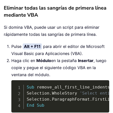
Eliminar todas las sangrías de primera línea
mediante VBA
Si domina VBA, puede usar un script para eliminar
rápidamente todas las sangrías de primera línea.
Pulse
Alt + F11
para abrir el editor de Microsoft
Visual Basic para Aplicaciones (VBA).
Haga clic en
Módulo
en la pestaña
Insertar
, luego
copie y pegue el siguiente código VBA en la
ventana del módulo.
Copy
Sub
 remove_all_first_line_indents
(
Selection
.
WholeStory 
'Select entir
Selection
.
ParagraphFormat
.
FirstLin
End
Sub