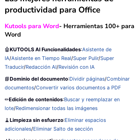
productividad para Office
Kutools para Word
- Herramientas 100+ para
Word
🤖
KUTOOLS AI Funcionalidades
:
Asistente de
IA
/
Asistente en Tiempo Real
/
Super Pulir
/
Super
Traducir
/
Redacción AI
/
Revisión con IA
📘
Dominio del documento
:
Dividir páginas
/
Combinar
documentos
/
Convertir varios documentos a PDF
✏
Edición de contenidos
:
Buscar y reemplazar en
lote
/
Redimensionar todas las imágenes
🧹
Limpieza sin esfuerzo
:
Eliminar espacios
adicionales
/
Eliminar Salto de sección