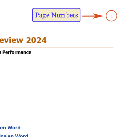
a en Word
gina en Word