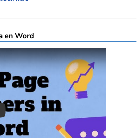
na en Word
ay