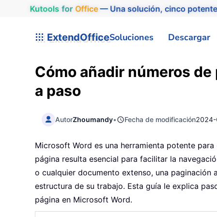
Kutools
for
Office
— Una solución, cinco potente
ExtendOffice
Soluciones
Descargar
Cómo añadir números de 
a paso
Autor
Zhoumandy
•
Fecha de modificación
2024-
Microsoft Word es una herramienta potente para 
página resulta esencial para facilitar la navegació
o cualquier documento extenso, una paginación a
estructura de su trabajo. Esta guía le explica p
página en Microsoft Word.