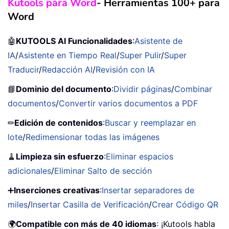
Kutools para Word
- Herramientas 100+ para
Word
🤖
KUTOOLS AI Funcionalidades
:
Asistente de
IA
/
Asistente en Tiempo Real
/
Super Pulir
/
Super
Traducir
/
Redacción AI
/
Revisión con IA
📘
Dominio del documento
:
Dividir páginas
/
Combinar
documentos
/
Convertir varios documentos a PDF
✏
Edición de contenidos
:
Buscar y reemplazar en
lote
/
Redimensionar todas las imágenes
🧹
Limpieza sin esfuerzo
:
Eliminar espacios
adicionales
/
Eliminar Salto de sección
➕
Inserciones creativas
:
Insertar separadores de
miles
/
Insertar Casilla de Verificación
/
Crear Código QR
🌍
Compatible con más de 40 idiomas
: ¡Kutools habla