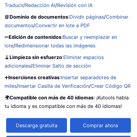
Traducir
/
Redacción AI
/
Revisión con IA
📘
Dominio de documentos
:
Dividir páginas
/
Combinar
documentos
/
Convertir en lote a PDF
✏
Edición de contenidos
:
Buscar y reemplazar en
lote
/
Redimensionar todas las imágenes
🧹
Limpieza sin esfuerzo
:
Eliminar espacios
adicionales
/
Eliminar Salto de sección
➕
Inserciones creativas
:
Insertar separadores de
miles
/
Insertar Casilla de Verificación
/
Crear Código QR
🌍
Compatible con más de 40 idiomas
: ¡Kutools habla
tu idioma y es compatible con más de 40 idiomas!
Descarga gratuita
Comprar ahora