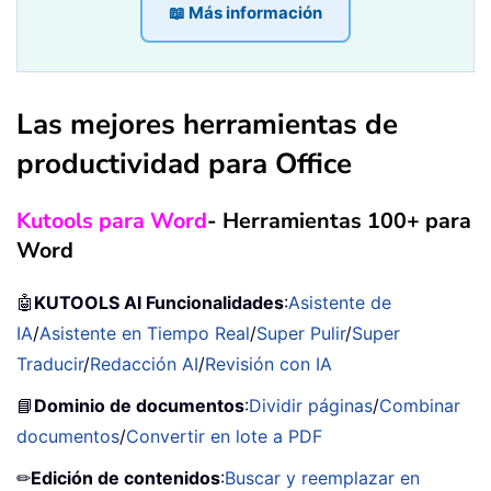
📖 Más información
Las mejores herramientas de
productividad para Office
Kutools para Word
- Herramientas 100+ para
Word
🤖
KUTOOLS AI Funcionalidades
:
Asistente de
IA
/
Asistente en Tiempo Real
/
Super Pulir
/
Super
Traducir
/
Redacción AI
/
Revisión con IA
📘
Dominio de documentos
:
Dividir páginas
/
Combinar
documentos
/
Convertir en lote a PDF
✏
Edición de contenidos
:
Buscar y reemplazar en