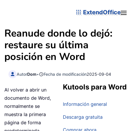
ExtendOffice
Reanude donde lo dejó:
restaure su última
posición en Word
Autor
Dom
•
Fecha de modificación
2025-09-04
Kutools para Word
Al volver a abrir un
documento de Word,
Información general
normalmente se
muestra la primera
Descarga gratuita
página de forma
Comprar ahora
predeterminada,