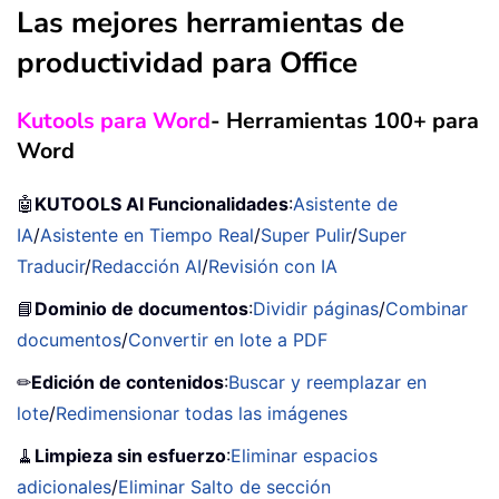
Las mejores herramientas de
productividad para Office
Kutools para Word
- Herramientas 100+ para
Word
🤖
KUTOOLS AI Funcionalidades
:
Asistente de
IA
/
Asistente en Tiempo Real
/
Super Pulir
/
Super
Traducir
/
Redacción AI
/
Revisión con IA
📘
Dominio de documentos
:
Dividir páginas
/
Combinar
documentos
/
Convertir en lote a PDF
✏
Edición de contenidos
:
Buscar y reemplazar en
lote
/
Redimensionar todas las imágenes
🧹
Limpieza sin esfuerzo
:
Eliminar espacios
adicionales
/
Eliminar Salto de sección