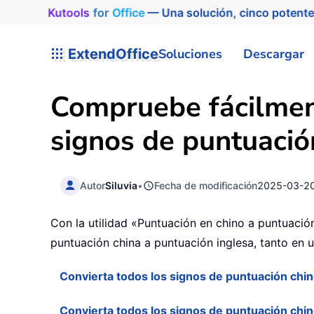
Kutools
for
Office
— Una solución, cinco potente
ExtendOffice
Soluciones
Descargar
Compruebe fácilment
signos de puntuació
Autor
Siluvia
•
Fecha de modificación
2025-03-2
Con la utilidad «Puntuación en chino a puntuació
puntuación china a puntuación inglesa, tanto en
Convierta todos los signos de puntuación chin
Convierta todos los signos de puntuación chi