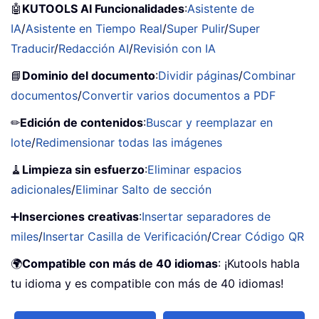
🤖
KUTOOLS AI Funcionalidades
:
Asistente de
IA
/
Asistente en Tiempo Real
/
Super Pulir
/
Super
Traducir
/
Redacción AI
/
Revisión con IA
📘
Dominio del documento
:
Dividir páginas
/
Combinar
documentos
/
Convertir varios documentos a PDF
✏
Edición de contenidos
:
Buscar y reemplazar en
lote
/
Redimensionar todas las imágenes
🧹
Limpieza sin esfuerzo
:
Eliminar espacios
adicionales
/
Eliminar Salto de sección
➕
Inserciones creativas
:
Insertar separadores de
miles
/
Insertar Casilla de Verificación
/
Crear Código QR
🌍
Compatible con más de 40 idiomas
: ¡Kutools habla
tu idioma y es compatible con más de 40 idiomas!