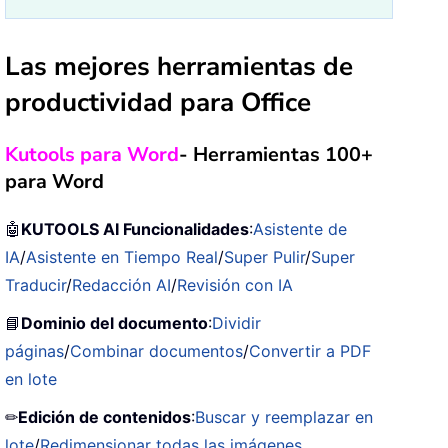
Las mejores herramientas de
productividad para Office
Kutools para Word
- Herramientas 100+
para Word
🤖
KUTOOLS AI Funcionalidades
:
Asistente de
IA
/
Asistente en Tiempo Real
/
Super Pulir
/
Super
Traducir
/
Redacción AI
/
Revisión con IA
📘
Dominio del documento
:
Dividir
páginas
/
Combinar documentos
/
Convertir a PDF
en lote
✏
Edición de contenidos
:
Buscar y reemplazar en
lote
/
Redimensionar todas las imágenes