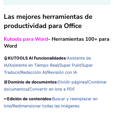
Las mejores herramientas de
productividad para Office
Kutools para Word
- Herramientas 100+ para
Word
🤖
KUTOOLS AI Funcionalidades
:
Asistente de
IA
/
Asistente en Tiempo Real
/
Super Pulir
/
Super
Traducir
/
Redacción AI
/
Revisión con IA
📘
Dominio de documentos
:
Dividir páginas
/
Combinar
documentos
/
Convertir en lote a PDF
✏
Edición de contenidos
:
Buscar y reemplazar en
lote
/
Redimensionar todas las imágenes