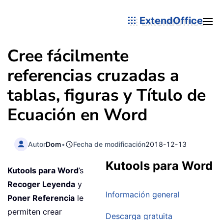
ExtendOffice
Cree fácilmente
referencias cruzadas a
tablas, figuras y Título de
Ecuación en Word
Autor
Dom
•
Fecha de modificación
2018-12-13
Kutools para Word
Kutools para Word
’s
Recoger Leyenda
y
Información general
Poner Referencia
le
permiten crear
Descarga gratuita