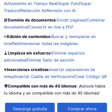
IA
/
Asistente en Tiempo Real
/
Super Pulir
/
Super
Traducir
/
Redacción AI
/
Revisión con IA
📘
Dominio de documentos
:
Dividir páginas
/
Combinar
documentos
/
Convertir en lote a PDF
✏
Edición de contenidos
:
Buscar y reemplazar en
lote
/
Redimensionar todas las imágenes
🧹
Limpieza sin esfuerzo
:
Eliminar espacios
adicionales
/
Eliminar Salto de sección
➕
Inserciones creativas
:
Insertar separadores de
miles
/
Insertar Casilla de Verificación
/
Crear Código QR
🌍
Compatible con más de 40 idiomas
: ¡Kutools habla
tu idioma y es compatible con más de 40 idiomas!
Descarga gratuita
Comprar ahora