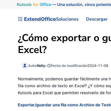
Kutools
for
Office
— Una solución, cinco potente
ExtendOffice
Soluciones
Descargar
¿Cómo exportar o gu
Excel?
Autor
Kelly
•
Fecha de modificación
2024-11-08
Normalmente, podemos guardar fácilmente una ho
fila como archivo de texto en Excel? ¿Y cómo expo
Kutools para Excel que permiten resolverlo de for
Exportar/guardar una fila como Archivo de Text