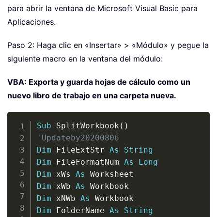
para abrir la ventana de Microsoft Visual Basic para
Aplicaciones.
Paso 2: Haga clic en «Insertar» > «Módulo» y pegue la
siguiente macro en la ventana del módulo:
VBA: Exporta y guarda hojas de cálculo como un
nuevo libro de trabajo en una carpeta nueva.
Copy
Sub
 SplitWorkbook
(
)
'Updateby20200806
Dim
 FileExtStr 
As
String
Dim
 FileFormatNum 
As
Long
Dim
 xWs 
As
Dim
 xWb 
As
Dim
 xNWb 
As
Dim
 FolderName 
As
String