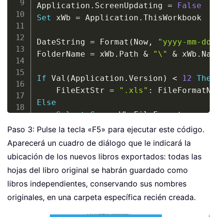
Application
.
ScreenUpdating 
=
False
Set
 xWb 
=
 Application
.
ThisWorkbook

DateString 
=
 Format
(
Now
,
"yyyy-mm-dd 
FolderName 
=
 xWb
.
Path 
&
"\"
&
 xWb
.
Nam
If
 Val
(
Application
.
Version
)
<
12
Then
    FileExtStr 
=
".xls"
:
 FileFormatNu
Else
Select
Case
 xWb
.
FileFormat

Case
51
:
Paso 3: Pulse la tecla «F5» para ejecutar este código.
            FileExtStr 
=
".xlsx"
:
 Fil
Aparecerá un cuadro de diálogo que le indicará la
Case
52
:
ubicación de los nuevos libros exportados: todas las
If
 Application
.
ActiveWork
hojas del libro original se habrán guardado como
                FileExtStr 
=
".xlsm"
:
libros independientes, conservando sus nombres
Else
originales, en una carpeta específica recién creada.
                FileExtStr 
=
".xlsx"
:
End
If