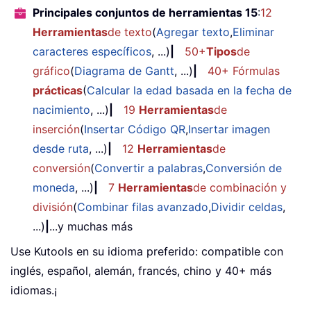
Principales conjuntos de herramientas 15
:
12
Herramientas
de texto
(
Agregar texto
,
Eliminar
caracteres específicos
, ...)
|
50+
Tipos
de
gráfico
(
Diagrama de Gantt
, ...)
|
40+ Fórmulas
prácticas
(
Calcular la edad basada en la fecha de
nacimiento
, ...)
|
19
Herramientas
de
inserción
(
Insertar Código QR
,
Insertar imagen
desde ruta
, ...)
|
12
Herramientas
de
conversión
(
Convertir a palabras
,
Conversión de
moneda
, ...)
|
7
Herramientas
de combinación y
división
(
Combinar filas avanzado
,
Dividir celdas
,
...)
|
...y muchas más
Use Kutools en su idioma preferido: compatible con
inglés, español, alemán, francés, chino y 40+ más
idiomas.¡