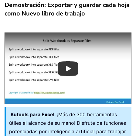
Demostración: Exportar y guardar cada hoja
End
If
NErro
:
como Nuevo libro de trabajo
    xWb
.
Next
    MsgBox 
"You can find the files in
    Application
.
ScreenUpdating 
=
True
End
Sub
Play
Kutools para Excel
: ¡Más de 300 herramientas
útiles al alcance de su mano! Disfrute de funciones
potenciadas por inteligencia artificial para trabajar