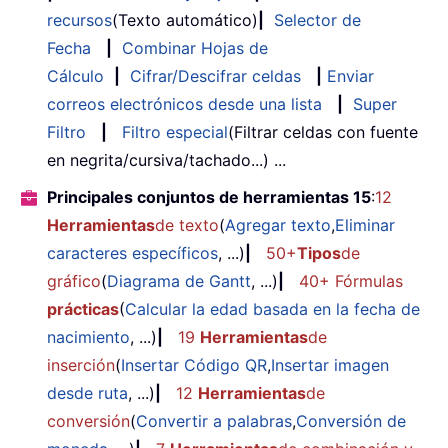
recursos
(Texto automático)
|
Selector de
Fecha
|
Combinar Hojas de
Cálculo
|
Cifrar/Descifrar celdas
|
Enviar
correos electrónicos desde una lista
|
Super
Filtro
|
Filtro especial
(Filtrar celdas con fuente
en negrita/cursiva/tachado...) ...
Principales conjuntos de herramientas 15
:
12
Herramientas
de texto
(
Agregar texto
,
Eliminar
caracteres específicos
, ...)
|
50+
Tipos
de
gráfico
(
Diagrama de Gantt
, ...)
|
40+ Fórmulas
prácticas
(
Calcular la edad basada en la fecha de
nacimiento
, ...)
|
19
Herramientas
de
inserción
(
Insertar Código QR
,
Insertar imagen
desde ruta
, ...)
|
12
Herramientas
de
conversión
(
Convertir a palabras
,
Conversión de