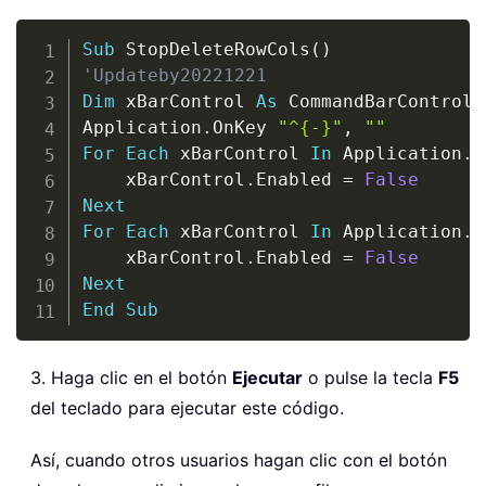
Copy
Sub
 StopDeleteRowCols
(
)
'Updateby20221221
Dim
 xBarControl 
As
 CommandBarControl

Application
.
OnKey 
"^{-}"
,
""
For
Each
 xBarControl 
In
 Application
.
C
    xBarControl
.
Enabled 
=
False
Next
For
Each
 xBarControl 
In
 Application
.
C
    xBarControl
.
Enabled 
=
False
Next
End
Sub
3. Haga clic en el botón
Ejecutar
o pulse la tecla
F5
del teclado para ejecutar este código.
Así, cuando otros usuarios hagan clic con el botón