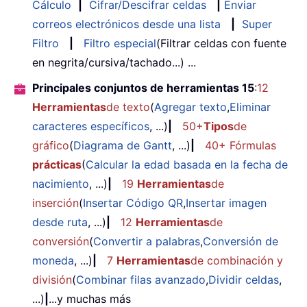
Cálculo
|
Cifrar/Descifrar celdas
|
Enviar
correos electrónicos desde una lista
|
Super
Filtro
|
Filtro especial
(Filtrar celdas con fuente
en negrita/cursiva/tachado...) ...
Principales conjuntos de herramientas 15
:
12
Herramientas
de texto
(
Agregar texto
,
Eliminar
caracteres específicos
, ...)
|
50+
Tipos
de
gráfico
(
Diagrama de Gantt
, ...)
|
40+ Fórmulas
prácticas
(
Calcular la edad basada en la fecha de
nacimiento
, ...)
|
19
Herramientas
de
inserción
(
Insertar Código QR
,
Insertar imagen
desde ruta
, ...)
|
12
Herramientas
de
conversión
(
Convertir a palabras
,
Conversión de
moneda
, ...)
|
7
Herramientas
de combinación y
división
(
Combinar filas avanzado
,
Dividir celdas
,
...)
|
...y muchas más