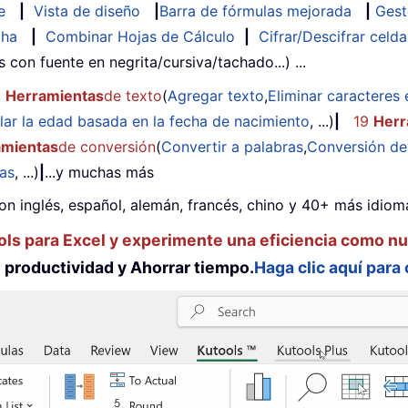
e
|
Vista de diseño
|
Barra de fórmulas mejorada
|
Gest
cha
|
Combinar Hojas de Cálculo
|
Cifrar/Descifrar celda
as con fuente en negrita/cursiva/tachado...) ...
2
Herramientas
de texto
(
Agregar texto
,
Eliminar caracteres 
lar la edad basada en la fecha de nacimiento
, ...)
|
19
Herr
amientas
de conversión
(
Convertir a palabras
,
Conversión d
das
, ...)
|
...y muchas más
on inglés, español, alemán, francés, chino y 40+ más idioma
ols para Excel y experimente una eficiencia como n
productividad y Ahorrar tiempo.
Haga clic aquí para