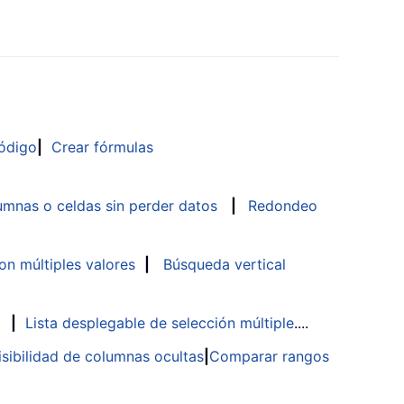
ódigo
|
Crear fórmulas
mnas o celdas sin perder datos
|
Redondeo
n múltiples valores
|
Búsqueda vertical
|
Lista desplegable de selección múltiple
....
isibilidad de columnas ocultas
|
Comparar rangos