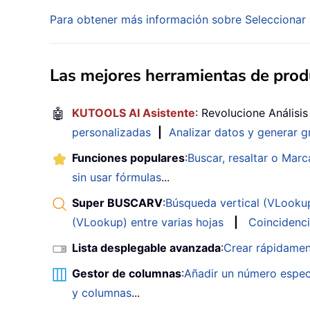
Para obtener más información sobre Seleccionar 
Las mejores herramientas de produ
🤖
KUTOOLS AI Asistente
: Revolucione Análisi
personalizadas
|
Analizar datos y generar g
Funciones populares
:
Buscar, resaltar o Marc
sin usar fórmulas
...
Super BUSCARV
:
Búsqueda vertical (VLookup)
(VLookup) entre varias hojas
|
Coincidenci
Lista desplegable avanzada
:
Crear rápidamen
Gestor de columnas
:
Añadir un número espec
y columnas
...