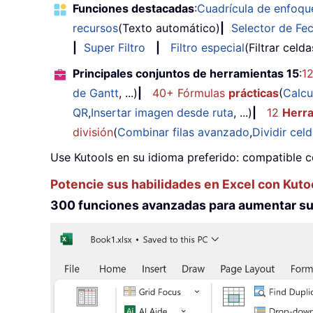
Funciones destacadas
:
Cuadrícula de enfoqu
recursos
(Texto automático)
|
Selector de Fe
|
Super Filtro
|
Filtro especial
(Filtrar celd
Principales conjuntos de herramientas 15
:
1
de Gantt
, ...)
|
40+ Fórmulas
prácticas
(
Calcu
QR
,
Insertar imagen desde ruta
, ...)
|
12
Herr
división
(
Combinar filas avanzado
,
Dividir cel
Use Kutools en su idioma preferido: compatible c
Potencie sus habilidades en Excel con Kuto
300 funciones avanzadas para aumentar su 