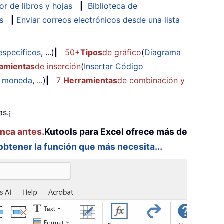
or de libros y hojas
|
Biblioteca de
s
|
Enviar correos electrónicos desde una lista
específicos
, ...)
|
50+
Tipos
de gráfico
(
Diagrama
amientas
de inserción
(
Insertar Código
e moneda
, ...)
|
7
Herramientas
de combinación y
s.¡
unca antes.
Kutools para Excel ofrece más de
 obtener la función que más necesita...