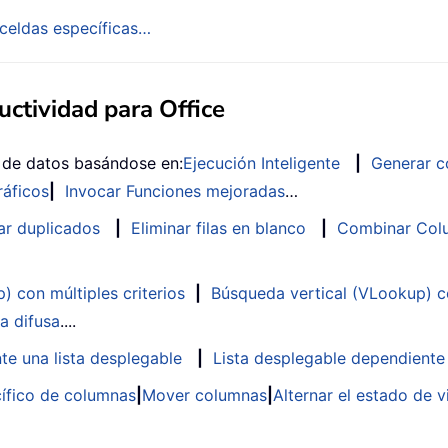
celdas específicas…
ctividad para Office
s de datos basándose en:
Ejecución Inteligente
|
Generar c
ráficos
|
Invocar Funciones mejoradas
…
ar duplicados
|
Eliminar filas en blanco
|
Combinar Colu
 con múltiples criterios
|
Búsqueda vertical (VLookup) co
a difusa
....
te una lista desplegable
|
Lista desplegable dependiente
ífico de columnas
|
Mover columnas
|
Alternar el estado de v