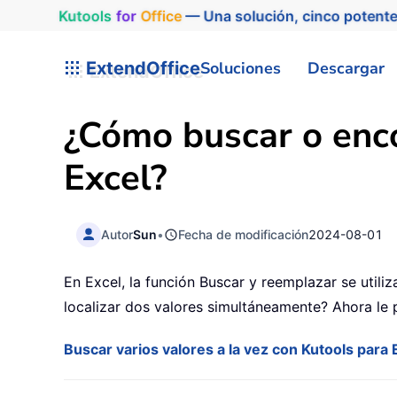
Kutools
for
Office
— Una solución, cinco potente
ExtendOffice
Soluciones
Descargar
¿Cómo buscar o enco
Excel?
Autor
Sun
•
Fecha de modificación
2024-08-01
En Excel, la función Buscar y reemplazar se utili
localizar dos valores simultáneamente? Ahora le
Buscar varios valores a la vez con Kutools para 