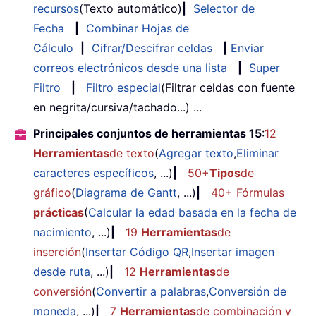
recursos
(Texto automático)
|
Selector de
Fecha
|
Combinar Hojas de
Cálculo
|
Cifrar/Descifrar celdas
|
Enviar
correos electrónicos desde una lista
|
Super
Filtro
|
Filtro especial
(Filtrar celdas con fuente
en negrita/cursiva/tachado...) ...
Principales conjuntos de herramientas 15
:
12
Herramientas
de texto
(
Agregar texto
,
Eliminar
caracteres específicos
, ...)
|
50+
Tipos
de
gráfico
(
Diagrama de Gantt
, ...)
|
40+ Fórmulas
prácticas
(
Calcular la edad basada en la fecha de
nacimiento
, ...)
|
19
Herramientas
de
inserción
(
Insertar Código QR
,
Insertar imagen
desde ruta
, ...)
|
12
Herramientas
de
conversión
(
Convertir a palabras
,
Conversión de
moneda
, ...)
|
7
Herramientas
de combinación y