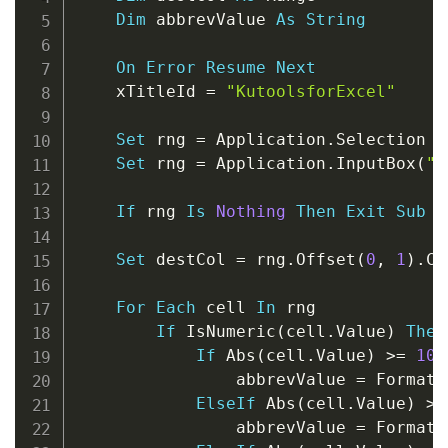
Dim
 abbrevValue 
As
String
On
Error
Resume
Next
    xTitleId 
=
"KutoolsforExcel"
Set
 rng 
=
 Application
.
Selection

Set
 rng 
=
 Application
.
InputBox
(
"S
If
 rng 
Is
Nothing
Then
Exit
Sub
Set
 destCol 
=
 rng
.
Offset
(
0
,
1
)
.
Co
For
Each
 cell 
In
 rng

If
 IsNumeric
(
cell
.
Value
)
Then
If
 Abs
(
cell
.
Value
)
>
=
100
                abbrevValue 
=
 Format
(
ElseIf
 Abs
(
cell
.
Value
)
>
=
                abbrevValue 
=
 Format
(