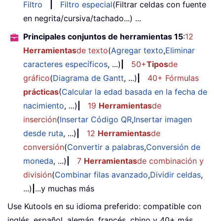
Filtro
|
Filtro especial
(Filtrar celdas con fuente
en negrita/cursiva/tachado...) ...
Principales conjuntos de herramientas 15
:
12
Herramientas
de texto
(
Agregar texto
,
Eliminar
caracteres específicos
, ...)
|
50+
Tipos
de
gráfico
(
Diagrama de Gantt
, ...)
|
40+ Fórmulas
prácticas
(
Calcular la edad basada en la fecha de
nacimiento
, ...)
|
19
Herramientas
de
inserción
(
Insertar Código QR
,
Insertar imagen
desde ruta
, ...)
|
12
Herramientas
de
conversión
(
Convertir a palabras
,
Conversión de
moneda
, ...)
|
7
Herramientas
de combinación y
división
(
Combinar filas avanzado
,
Dividir celdas
,
...)
|
...y muchas más
Use Kutools en su idioma preferido: compatible con
inglés, español, alemán, francés, chino y 40+ más