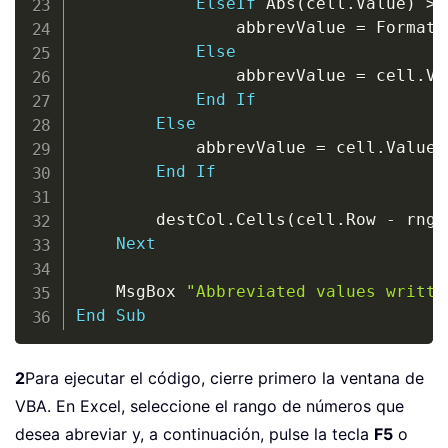
ElseIf
 Abs
(
cell
.
Value
)
>
=
                abbrevValue 
=
 Format
(
Else
                abbrevValue 
=
 cell
.
Va
End
If
Else
            abbrevValue 
=
 cell
.
Value

End
If
        destCol
.
Cells
(
cell
.
Row 
-
 rng
.
Next
    MsgBox 
"Abbreviated values writte
End
Sub
2
Para ejecutar el código, cierre primero la ventana de
VBA. En Excel, seleccione el rango de números que
desea abreviar y, a continuación, pulse la tecla
F5
o