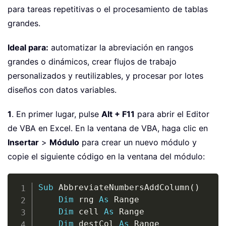
para tareas repetitivas o el procesamiento de tablas
grandes.
Ideal para:
automatizar la abreviación en rangos
grandes o dinámicos, crear flujos de trabajo
personalizados y reutilizables, y procesar por lotes
diseños con datos variables.
1
. En primer lugar, pulse
Alt + F11
para abrir el Editor
de VBA en Excel. En la ventana de VBA, haga clic en
Insertar
>
Módulo
para crear un nuevo módulo y
copie el siguiente código en la ventana del módulo:
Copy
Sub
 AbbreviateNumbersAddColumn
(
)
Dim
 rng 
As
 Range

Dim
 cell 
As
 Range

Dim
 destCol 
As
 Range
