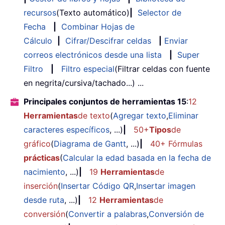
recursos
(Texto automático)
|
Selector de
Fecha
|
Combinar Hojas de
Cálculo
|
Cifrar/Descifrar celdas
|
Enviar
correos electrónicos desde una lista
|
Super
Filtro
|
Filtro especial
(Filtrar celdas con fuente
en negrita/cursiva/tachado...) ...
Principales conjuntos de herramientas 15
:
12
Herramientas
de texto
(
Agregar texto
,
Eliminar
caracteres específicos
, ...)
|
50+
Tipos
de
gráfico
(
Diagrama de Gantt
, ...)
|
40+ Fórmulas
prácticas
(
Calcular la edad basada en la fecha de
nacimiento
, ...)
|
19
Herramientas
de
inserción
(
Insertar Código QR
,
Insertar imagen
desde ruta
, ...)
|
12
Herramientas
de
conversión
(
Convertir a palabras
,
Conversión de