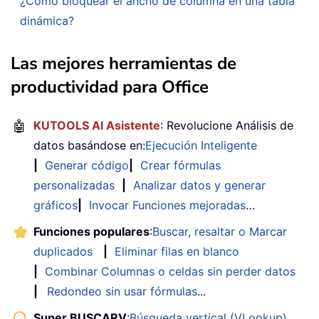
¿Cómo bloquear el ancho de columna en una tabla
dinámica?
Las mejores herramientas de
productividad para Office
🤖
KUTOOLS AI Asistente
: Revolucione Análisis de
datos basándose en:
Ejecución Inteligente
|
Generar código
|
Crear fórmulas
personalizadas
|
Analizar datos y generar
gráficos
|
Invocar Funciones mejoradas
…
Funciones populares
:
Buscar, resaltar o Marcar
duplicados
|
Eliminar filas en blanco
|
Combinar Columnas o celdas sin perder datos
|
Redondeo sin usar fórmulas
...
Super BUSCARV
:
Búsqueda vertical (VLookup)