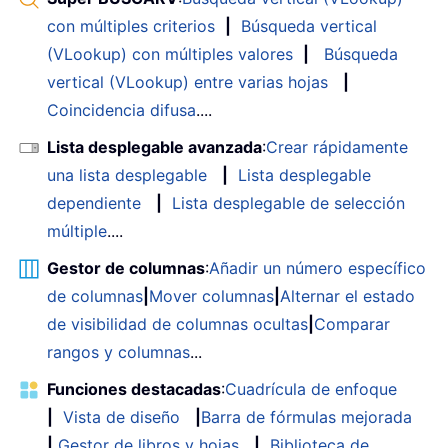
con múltiples criterios
|
Búsqueda vertical
(VLookup) con múltiples valores
|
Búsqueda
vertical (VLookup) entre varias hojas
|
Coincidencia difusa
....
Lista desplegable avanzada
:
Crear rápidamente
una lista desplegable
|
Lista desplegable
dependiente
|
Lista desplegable de selección
múltiple
....
Gestor de columnas
:
Añadir un número específico
de columnas
|
Mover columnas
|
Alternar el estado
de visibilidad de columnas ocultas
|
Comparar
rangos y columnas
...
Funciones destacadas
:
Cuadrícula de enfoque
|
Vista de diseño
|
Barra de fórmulas mejorada
|
Gestor de libros y hojas
|
Biblioteca de