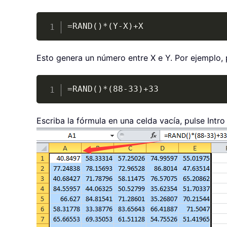
=RAND()*(Y-X)+X
Esto genera un número entre X e Y. Por ejemplo, 
=RAND()*(88-33)+33
Escriba la fórmula en una celda vacía, pulse Intr