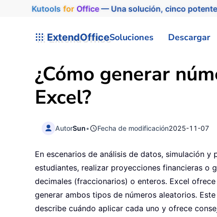
Kutools
for
Office
— Una solución, cinco potente
ExtendOffice
Soluciones
Descargar
¿Cómo generar núme
Excel?
Autor
Sun
•
Fecha de modificación
2025-11-07
En escenarios de análisis de datos, simulación y 
estudiantes, realizar proyecciones financieras o
decimales (fraccionarios) o enteros. Excel ofrec
generar ambos tipos de números aleatorios. Este 
describe cuándo aplicar cada uno y ofrece consej