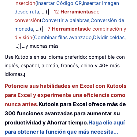
inserción
(
Insertar Código QR
,
Insertar imagen
desde ruta
, ...)
|
12
Herramientas
de
conversión
(
Convertir a palabras
,
Conversión de
moneda
, ...)
|
7
Herramientas
de combinación y
división
(
Combinar filas avanzado
,
Dividir celdas
,
...)
|
...y muchas más
Use Kutools en su idioma preferido: compatible con
inglés, español, alemán, francés, chino y 40+ más
idiomas.¡
Potencie sus habilidades en Excel con Kutools
para Excel y experimente una eficiencia como
nunca antes.
Kutools para Excel ofrece más de
300 funciones avanzadas para aumentar su
productividad y Ahorrar tiempo.
Haga clic aquí
para obtener la función que más necesita...