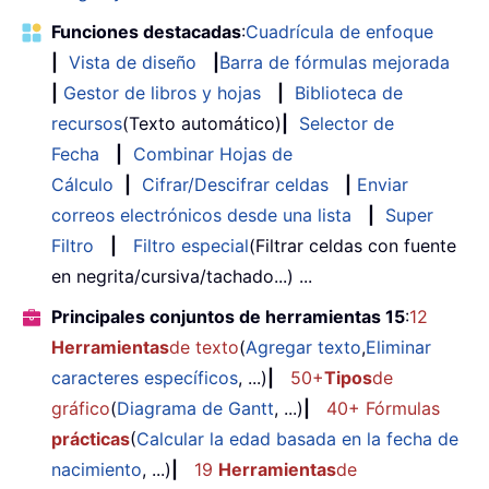
Funciones destacadas
:
Cuadrícula de enfoque
|
Vista de diseño
|
Barra de fórmulas mejorada
|
Gestor de libros y hojas
|
Biblioteca de
recursos
(Texto automático)
|
Selector de
Fecha
|
Combinar Hojas de
Cálculo
|
Cifrar/Descifrar celdas
|
Enviar
correos electrónicos desde una lista
|
Super
Filtro
|
Filtro especial
(Filtrar celdas con fuente
en negrita/cursiva/tachado...) ...
Principales conjuntos de herramientas 15
:
12
Herramientas
de texto
(
Agregar texto
,
Eliminar
caracteres específicos
, ...)
|
50+
Tipos
de
gráfico
(
Diagrama de Gantt
, ...)
|
40+ Fórmulas
prácticas
(
Calcular la edad basada en la fecha de
nacimiento
, ...)
|
19
Herramientas
de