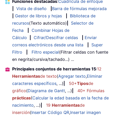
Funciones destacadas
:
Cuadrícula de enfoque
|
Vista de diseño
|
Barra de fórmulas mejorada
|
Gestor de libros y hojas
|
Biblioteca de
recursos
(Texto automático)
|
Selector de
Fecha
|
Combinar Hojas de
Cálculo
|
Cifrar/Descifrar celdas
|
Enviar
correos electrónicos desde una lista
|
Super
Filtro
|
Filtro especial
(Filtrar celdas con fuente
en negrita/cursiva/tachado...) ...
Principales conjuntos de herramientas 15
:
12
Herramientas
de texto
(
Agregar texto
,
Eliminar
caracteres específicos
, ...)
|
50+
Tipos
de
gráfico
(
Diagrama de Gantt
, ...)
|
40+ Fórmulas
prácticas
(
Calcular la edad basada en la fecha de
nacimiento
, ...)
|
19
Herramientas
de
inserción
(
Insertar Código QR
,
Insertar imagen