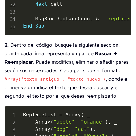
Next
 cell

    MsgBox ReplaceCount 
&
" replaceme
End
Sub
2
. Dentro del código, busque la siguiente sección,
donde cada línea representa un par de
Buscar →
Reemplazar
. Puede modificar, eliminar o añadir pares
según sus necesidades. Cada par sigue el formato
, donde el
Array("texto_antiguo", "texto_nuevo")
primer valor indica el texto que desea buscar y el
segundo, el texto por el que desea reemplazarlo.
Copy
ReplaceList 
=
 Array
(
_
	Array
(
"apple"
,
"orange"
)
,
_
	Array
(
"dog"
,
"cat"
)
,
_