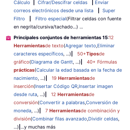
Cálculo
|
Cifrar/Descifrar celdas
|
Enviar
correos electrónicos desde una lista
|
Super
Filtro
|
Filtro especial
(Filtrar celdas con fuente
en negrita/cursiva/tachado...) ...
Principales conjuntos de herramientas 15
:
12
Herramientas
de texto
(
Agregar texto
,
Eliminar
caracteres específicos
, ...)
|
50+
Tipos
de
gráfico
(
Diagrama de Gantt
, ...)
|
40+ Fórmulas
prácticas
(
Calcular la edad basada en la fecha de
nacimiento
, ...)
|
19
Herramientas
de
inserción
(
Insertar Código QR
,
Insertar imagen
desde ruta
, ...)
|
12
Herramientas
de
conversión
(
Convertir a palabras
,
Conversión de
moneda
, ...)
|
7
Herramientas
de combinación y
división
(
Combinar filas avanzado
,
Dividir celdas
,
...)
|
...y muchas más