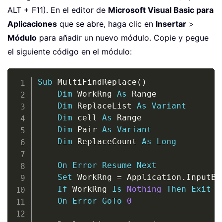
ALT + F11). En el editor de
Microsoft Visual Basic para
Aplicaciones
que se abre, haga clic en
Insertar
>
Módulo
para añadir un nuevo módulo. Copie y pegue
el siguiente código en el módulo:
Copy
Sub
 MultiFindReplace
(
)
Dim
 WorkRng 
As
 Range

Dim
 ReplaceList 
As
Variant
Dim
 cell 
As
 Range

Dim
 Pair 
As
Variant
Dim
 ReplaceCount 
As
Long
On
Error
Resume
Next
Set
 WorkRng 
=
 Application
.
InputBo
If
 WorkRng 
Is
Nothing
Then
Exit
S
On
Error
GoTo
0