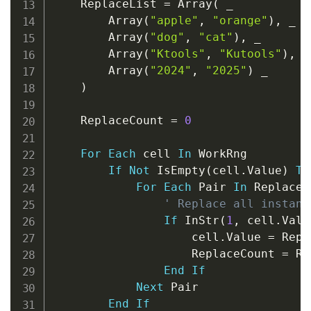
    ReplaceList 
=
 Array
(
_
        Array
(
"apple"
,
"orange"
)
,
_
        Array
(
"dog"
,
"cat"
)
,
_
        Array
(
"Ktools"
,
"Kutools"
)
,
_
        Array
(
"2024"
,
"2025"
)
_
)
    ReplaceCount 
=
0
For
Each
 cell 
In
 WorkRng

If
Not
 IsEmpty
(
cell
.
Value
)
Th
For
Each
 Pair 
In
 ReplaceL
' Replace all instanc
If
 InStr
(
1
,
 cell
.
Valu
                    cell
.
Value 
=
 Repl
                    ReplaceCount 
=
 Re
End
If
Next
 Pair

End
If