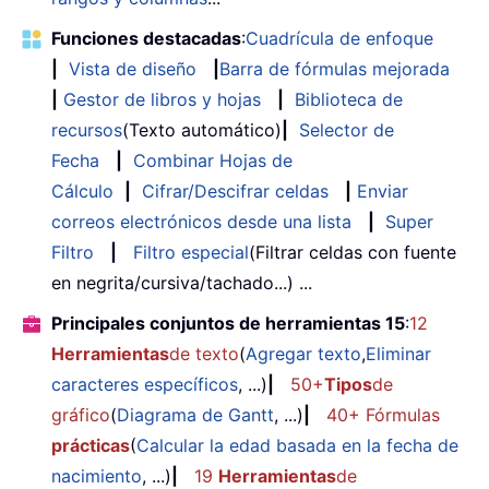
Funciones destacadas
:
Cuadrícula de enfoque
|
Vista de diseño
|
Barra de fórmulas mejorada
|
Gestor de libros y hojas
|
Biblioteca de
recursos
(Texto automático)
|
Selector de
Fecha
|
Combinar Hojas de
Cálculo
|
Cifrar/Descifrar celdas
|
Enviar
correos electrónicos desde una lista
|
Super
Filtro
|
Filtro especial
(Filtrar celdas con fuente
en negrita/cursiva/tachado...) ...
Principales conjuntos de herramientas 15
:
12
Herramientas
de texto
(
Agregar texto
,
Eliminar
caracteres específicos
, ...)
|
50+
Tipos
de
gráfico
(
Diagrama de Gantt
, ...)
|
40+ Fórmulas
prácticas
(
Calcular la edad basada en la fecha de
nacimiento
, ...)
|
19
Herramientas
de