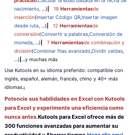
prácticas
(
Calcular la edad basada en la fecha de
nacimiento
, ...)
|
19
Herramientas
de
inserción
(
Insertar Código QR
,
Insertar imagen
desde ruta
, ...)
|
12
Herramientas
de
conversión
(
Convertir a palabras
,
Conversión de
moneda
, ...)
|
7
Herramientas
de combinación y
división
(
Combinar filas avanzado
,
Dividir celdas
,
...)
|
...y muchas más
Use Kutools en su idioma preferido: compatible con
inglés, español, alemán, francés, chino y 40+ más
idiomas.¡
Potencie sus habilidades en Excel con Kutools
para Excel y experimente una eficiencia como
nunca antes.
Kutools para Excel ofrece más de
300 funciones avanzadas para aumentar su
productividad y Ahorrar tiempo.
Haga clic aquí