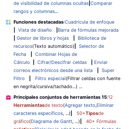
de visibilidad de columnas ocultas
|
Comparar
rangos y columnas
...
Funciones destacadas
:
Cuadrícula de enfoque
|
Vista de diseño
|
Barra de fórmulas mejorada
|
Gestor de libros y hojas
|
Biblioteca de
recursos
(Texto automático)
|
Selector de
Fecha
|
Combinar Hojas de
Cálculo
|
Cifrar/Descifrar celdas
|
Enviar
correos electrónicos desde una lista
|
Super
Filtro
|
Filtro especial
(Filtrar celdas con fuente
en negrita/cursiva/tachado...) ...
Principales conjuntos de herramientas 15
:
12
Herramientas
de texto
(
Agregar texto
,
Eliminar
caracteres específicos
, ...)
|
50+
Tipos
de
gráfico
(
Diagrama de Gantt
, ...)
|
40+ Fórmulas