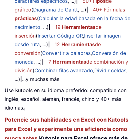
caracteres específicos
, ...)
|
50+
Tipos
de
gráfico
(
Diagrama de Gantt
, ...)
|
40+ Fórmulas
prácticas
(
Calcular la edad basada en la fecha de
nacimiento
, ...)
|
19
Herramientas
de
inserción
(
Insertar Código QR
,
Insertar imagen
desde ruta
, ...)
|
12
Herramientas
de
conversión
(
Convertir a palabras
,
Conversión de
moneda
, ...)
|
7
Herramientas
de combinación y
división
(
Combinar filas avanzado
,
Dividir celdas
,
...)
|
...y muchas más
Use Kutools en su idioma preferido: compatible con
inglés, español, alemán, francés, chino y 40+ más
idiomas.¡
Potencie sus habilidades en Excel con Kutools
para Excel y experimente una eficiencia como
nunca antes.
Kutools para Excel ofrece más de