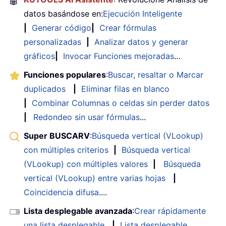
🤖
datos basándose en:
Ejecución Inteligente
|
Generar código
|
Crear fórmulas
personalizadas
|
Analizar datos y generar
gráficos
|
Invocar Funciones mejoradas
…
Funciones populares
:
Buscar, resaltar o Marcar
duplicados
|
Eliminar filas en blanco
|
Combinar Columnas o celdas sin perder datos
|
Redondeo sin usar fórmulas
...
Super BUSCARV
:
Búsqueda vertical (VLookup)
con múltiples criterios
|
Búsqueda vertical
(VLookup) con múltiples valores
|
Búsqueda
vertical (VLookup) entre varias hojas
|
Coincidencia difusa
....
Lista desplegable avanzada
:
Crear rápidamente
una lista desplegable
|
Lista desplegable