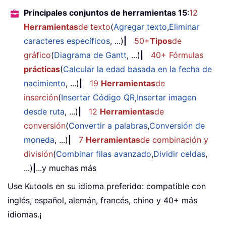
Principales conjuntos de herramientas 15
:
12
Herramientas
de texto
(
Agregar texto
,
Eliminar
caracteres específicos
, ...)
|
50+
Tipos
de
gráfico
(
Diagrama de Gantt
, ...)
|
40+ Fórmulas
prácticas
(
Calcular la edad basada en la fecha de
nacimiento
, ...)
|
19
Herramientas
de
inserción
(
Insertar Código QR
,
Insertar imagen
desde ruta
, ...)
|
12
Herramientas
de
conversión
(
Convertir a palabras
,
Conversión de
moneda
, ...)
|
7
Herramientas
de combinación y
división
(
Combinar filas avanzado
,
Dividir celdas
,
...)
|
...y muchas más
Use Kutools en su idioma preferido: compatible con
inglés, español, alemán, francés, chino y 40+ más
idiomas.¡