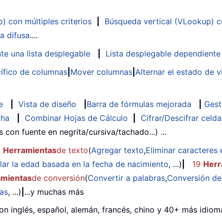
 con múltiples criterios
|
Búsqueda vertical (VLookup) co
a difusa
....
te una lista desplegable
|
Lista desplegable dependiente
ífico de columnas
|
Mover columnas
|
Alternar el estado de v
e
|
Vista de diseño
|
Barra de fórmulas mejorada
|
Gest
cha
|
Combinar Hojas de Cálculo
|
Cifrar/Descifrar celda
as con fuente en negrita/cursiva/tachado...) ...
2
Herramientas
de texto
(
Agregar texto
,
Eliminar caracteres 
lar la edad basada en la fecha de nacimiento
, ...)
|
19
Herr
amientas
de conversión
(
Convertir a palabras
,
Conversión d
das
, ...)
|
...y muchas más
on inglés, español, alemán, francés, chino y 40+ más idioma