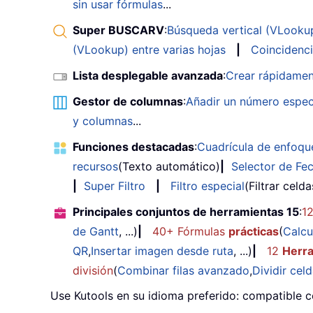
sin usar fórmulas
...
Super BUSCARV
:
Búsqueda vertical (VLookup)
(VLookup) entre varias hojas
|
Coincidenci
Lista desplegable avanzada
:
Crear rápidamen
Gestor de columnas
:
Añadir un número espec
y columnas
...
Funciones destacadas
:
Cuadrícula de enfoqu
recursos
(Texto automático)
|
Selector de Fe
|
Super Filtro
|
Filtro especial
(Filtrar celd
Principales conjuntos de herramientas 15
:
1
de Gantt
, ...)
|
40+ Fórmulas
prácticas
(
Calcu
QR
,
Insertar imagen desde ruta
, ...)
|
12
Herr
división
(
Combinar filas avanzado
,
Dividir cel
Use Kutools en su idioma preferido: compatible c