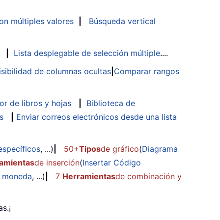
n múltiples valores
|
Búsqueda vertical
|
Lista desplegable de selección múltiple
....
isibilidad de columnas ocultas
|
Comparar rangos
or de libros y hojas
|
Biblioteca de
s
|
Enviar correos electrónicos desde una lista
específicos
, ...)
|
50+
Tipos
de gráfico
(
Diagrama
amientas
de inserción
(
Insertar Código
e moneda
, ...)
|
7
Herramientas
de combinación y
s.¡