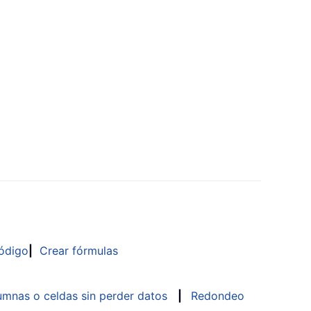
ódigo
|
Crear fórmulas
mnas o celdas sin perder datos
|
Redondeo