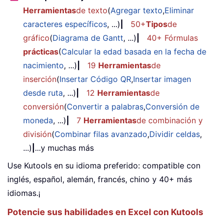
Herramientas
de texto
(
Agregar texto
,
Eliminar
caracteres específicos
, ...)
|
50+
Tipos
de
gráfico
(
Diagrama de Gantt
, ...)
|
40+ Fórmulas
prácticas
(
Calcular la edad basada en la fecha de
nacimiento
, ...)
|
19
Herramientas
de
inserción
(
Insertar Código QR
,
Insertar imagen
desde ruta
, ...)
|
12
Herramientas
de
conversión
(
Convertir a palabras
,
Conversión de
moneda
, ...)
|
7
Herramientas
de combinación y
división
(
Combinar filas avanzado
,
Dividir celdas
,
...)
|
...y muchas más
Use Kutools en su idioma preferido: compatible con
inglés, español, alemán, francés, chino y 40+ más
idiomas.¡
Potencie sus habilidades en Excel con Kutools