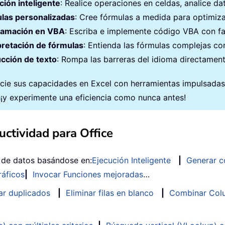
ción inteligente
: Realice operaciones en celdas, analice d
las personalizadas
: Cree fórmulas a medida para optimizar
ramación en VBA
: Escriba e implemente código VBA con fa
pretación de fórmulas
: Entienda las fórmulas complejas con
cción de texto
: Rompa las barreras del idioma directament
cie sus capacidades en Excel con herramientas impulsadas po
a
¡y experimente una eficiencia como nunca antes!
ctividad para Office
s de datos basándose en:
Ejecución Inteligente
|
Generar c
ráficos
|
Invocar Funciones mejoradas
…
ar duplicados
|
Eliminar filas en blanco
|
Combinar Colu