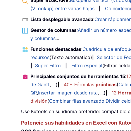
Super BUSCARV
:
Búsqueda vertical (VLookup)
(VLookup) entre varias hojas
|
Coincidenci
Lista desplegable avanzada
:
Crear rápidamen
Gestor de columnas
:
Añadir un número espec
y columnas
...
Funciones destacadas
:
Cuadrícula de enfoqu
recursos
(Texto automático)
|
Selector de Fe
|
Super Filtro
|
Filtro especial
(Filtrar celd
Principales conjuntos de herramientas 15
:
1
de Gantt
, ...)
|
40+ Fórmulas
prácticas
(
Calcu
QR
,
Insertar imagen desde ruta
, ...)
|
12
Herr
división
(
Combinar filas avanzado
,
Dividir cel
Use Kutools en su idioma preferido: compatible c
Potencie sus habilidades en Excel con Kuto