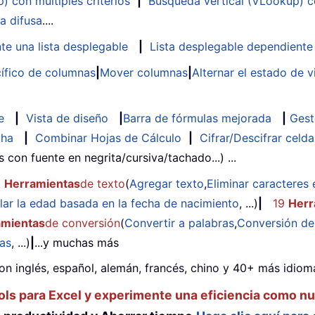
 con múltiples criterios
|
Búsqueda vertical (VLookup) co
a difusa
....
te una lista desplegable
|
Lista desplegable dependiente
ífico de columnas
|
Mover columnas
|
Alternar el estado de v
e
|
Vista de diseño
|
Barra de fórmulas mejorada
|
Gest
cha
|
Combinar Hojas de Cálculo
|
Cifrar/Descifrar celda
as con fuente en negrita/cursiva/tachado...) ...
2
Herramientas
de texto
(
Agregar texto
,
Eliminar caracteres 
lar la edad basada en la fecha de nacimiento
, ...)
|
19
Herr
amientas
de conversión
(
Convertir a palabras
,
Conversión d
das
, ...)
|
...y muchas más
on inglés, español, alemán, francés, chino y 40+ más idioma
ols para Excel y experimente una eficiencia como n