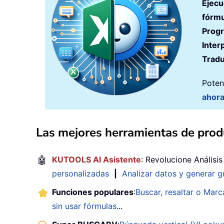
Ejecu
fórmu
Prog
Inter
Tradu
Poten
ahor
Las mejores herramientas de produ
🤖
KUTOOLS AI Asistente
: Revolucione Análisi
personalizadas
|
Analizar datos y generar g
Funciones populares
:
Buscar, resaltar o Marc
sin usar fórmulas
...