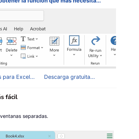
 obtener la función que más necesita...
 para Excel...
Descarga gratuita...
s fácil
 ventanas separadas.