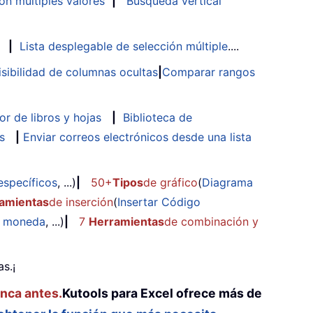
n múltiples valores
|
Búsqueda vertical
|
Lista desplegable de selección múltiple
....
isibilidad de columnas ocultas
|
Comparar rangos
or de libros y hojas
|
Biblioteca de
s
|
Enviar correos electrónicos desde una lista
específicos
, ...)
|
50+
Tipos
de gráfico
(
Diagrama
amientas
de inserción
(
Insertar Código
e moneda
, ...)
|
7
Herramientas
de combinación y
s.¡
unca antes.
Kutools para Excel ofrece más de