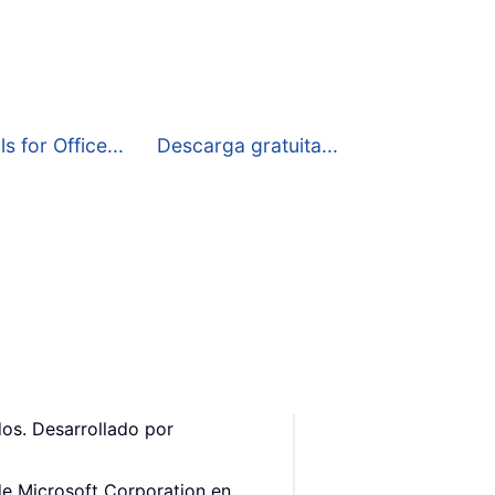
 for Office...
Descarga gratuita...
os. Desarrollado por
de Microsoft Corporation en