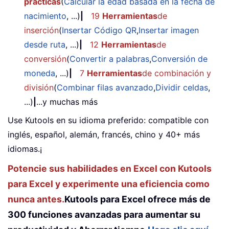
prácticas
(
Calcular la edad basada en la fecha de
nacimiento
, ...)
|
19
Herramientas
de
inserción
(
Insertar Código QR
,
Insertar imagen
desde ruta
, ...)
|
12
Herramientas
de
conversión
(
Convertir a palabras
,
Conversión de
moneda
, ...)
|
7
Herramientas
de combinación y
división
(
Combinar filas avanzado
,
Dividir celdas
,
...)
|
...y muchas más
Use Kutools en su idioma preferido: compatible con
inglés, español, alemán, francés, chino y 40+ más
idiomas.¡
Potencie sus habilidades en Excel con Kutools
para Excel y experimente una eficiencia como
nunca antes.
Kutools para Excel ofrece más de
300 funciones avanzadas para aumentar su