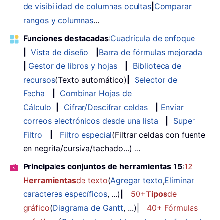
de visibilidad de columnas ocultas
|
Comparar
rangos y columnas
...
Funciones destacadas
:
Cuadrícula de enfoque
|
Vista de diseño
|
Barra de fórmulas mejorada
|
Gestor de libros y hojas
|
Biblioteca de
recursos
(Texto automático)
|
Selector de
Fecha
|
Combinar Hojas de
Cálculo
|
Cifrar/Descifrar celdas
|
Enviar
correos electrónicos desde una lista
|
Super
Filtro
|
Filtro especial
(Filtrar celdas con fuente
en negrita/cursiva/tachado...) ...
Principales conjuntos de herramientas 15
:
12
Herramientas
de texto
(
Agregar texto
,
Eliminar
caracteres específicos
, ...)
|
50+
Tipos
de
gráfico
(
Diagrama de Gantt
, ...)
|
40+ Fórmulas