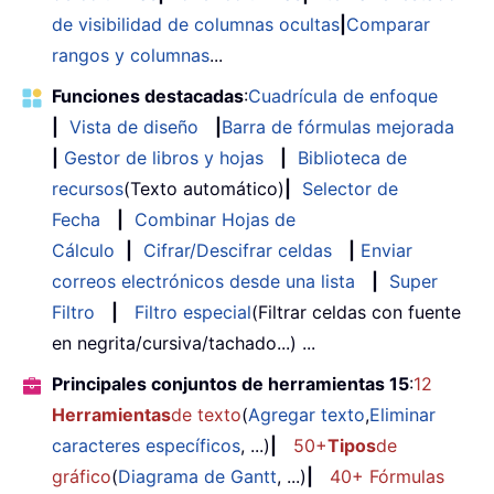
de visibilidad de columnas ocultas
|
Comparar
rangos y columnas
...
Funciones destacadas
:
Cuadrícula de enfoque
|
Vista de diseño
|
Barra de fórmulas mejorada
|
Gestor de libros y hojas
|
Biblioteca de
recursos
(Texto automático)
|
Selector de
Fecha
|
Combinar Hojas de
Cálculo
|
Cifrar/Descifrar celdas
|
Enviar
correos electrónicos desde una lista
|
Super
Filtro
|
Filtro especial
(Filtrar celdas con fuente
en negrita/cursiva/tachado...) ...
Principales conjuntos de herramientas 15
:
12
Herramientas
de texto
(
Agregar texto
,
Eliminar
caracteres específicos
, ...)
|
50+
Tipos
de
gráfico
(
Diagrama de Gantt
, ...)
|
40+ Fórmulas