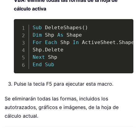
VBA: elimine todas las formas de la hoja de
cálculo activa
Copy
Sub
 DeleteShapes
(
)
Dim
 Shp 
As
For
Each
 Shp 
In
 ActiveSheet
.
Shapes

Shp
.
Next
End
Sub
Pulse la tecla F5 para ejecutar esta macro.
Se eliminarán todas las formas, incluidos los
autotrazados, gráficos e imágenes, de la hoja de
cálculo actual.