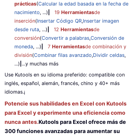
prácticas
(
Calcular la edad basada en la fecha de
nacimiento
, ...)
|
19
Herramientas
de
inserción
(
Insertar Código QR
,
Insertar imagen
desde ruta
, ...)
|
12
Herramientas
de
conversión
(
Convertir a palabras
,
Conversión de
moneda
, ...)
|
7
Herramientas
de combinación y
división
(
Combinar filas avanzado
,
Dividir celdas
,
...)
|
...y muchas más
Use Kutools en su idioma preferido: compatible con
inglés, español, alemán, francés, chino y 40+ más
idiomas.¡
Potencie sus habilidades en Excel con Kutools
para Excel y experimente una eficiencia como
nunca antes.
Kutools para Excel ofrece más de
300 funciones avanzadas para aumentar su