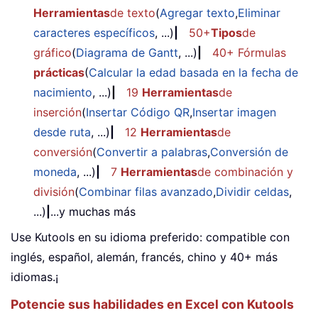
Herramientas
de texto
(
Agregar texto
,
Eliminar
caracteres específicos
, ...)
|
50+
Tipos
de
gráfico
(
Diagrama de Gantt
, ...)
|
40+ Fórmulas
prácticas
(
Calcular la edad basada en la fecha de
nacimiento
, ...)
|
19
Herramientas
de
inserción
(
Insertar Código QR
,
Insertar imagen
desde ruta
, ...)
|
12
Herramientas
de
conversión
(
Convertir a palabras
,
Conversión de
moneda
, ...)
|
7
Herramientas
de combinación y
división
(
Combinar filas avanzado
,
Dividir celdas
,
...)
|
...y muchas más
Use Kutools en su idioma preferido: compatible con
inglés, español, alemán, francés, chino y 40+ más
idiomas.¡
Potencie sus habilidades en Excel con Kutools