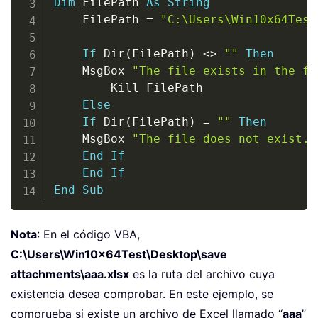
Dim
 FilePath 
As
String
    FilePath 
=
"C:\Users\Win10x64Test
If
 Dir
(
FilePath
)
<
>
""
Then
    MsgBox 
"The file exists in the fo
        Kill FilePath

Else
If
 Dir
(
FilePath
)
=
""
Then
    MsgBox 
"The file does not exist."
End
If
End
If
End
Sub
Nota
: En el código VBA,
C:\Users\Win10x64Test\Desktop\save
attachments\aaa.xlsx
es la ruta del archivo cuya
existencia desea comprobar. En este ejemplo, se
comprueba si existe un archivo de Excel llamado “
aaa
”